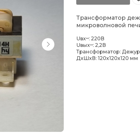
Трансформатор деж
микроволновой печи.
Uвх~: 220В
Uвых~: 2,2В
Трансформатор: Дежу
ДxШxВ: 120x120x120 мм