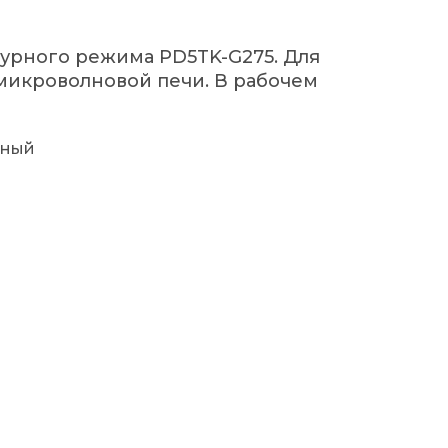
урного режима PD5TK-G275. Для
микроволновой печи. В рабочем
рный