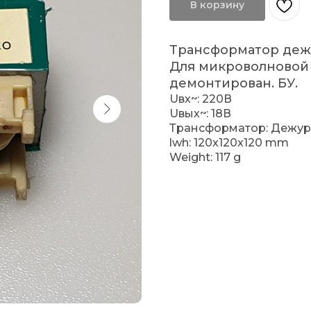
В корзину
Трансформатор деж
Для микроволновой 
демонтирован. БУ.
Uвх~: 220В
Uвых~: 18В
Трансформатор: Дежу
lwh: 120x120x120 mm
Weight: 117 g