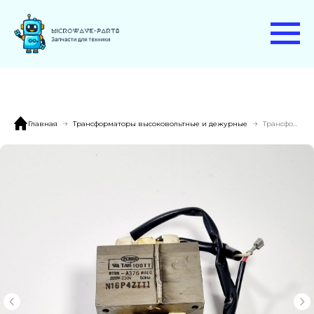
Главная
Трансформаторы высоковольтные и дежурные
Трансформатор RTRN-A376WREO