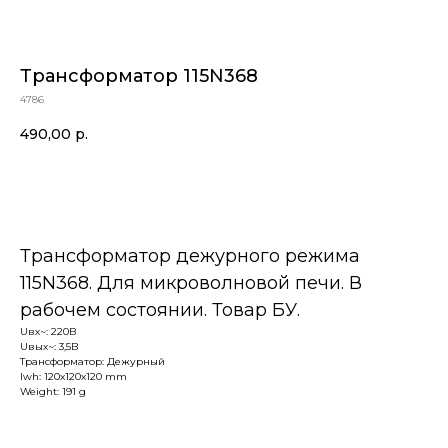
Трансформатор 115N368
4786
490,00
р.
В корзину
Трансформатор дежурного режима
115N368. Для микроволновой печи. В
рабочем состоянии. Товар БУ.
Uвх~: 220В
Uвых~: 3,5В
Трансформатор: Дежурный
lwh: 120x120x120 mm
Weight: 191 g