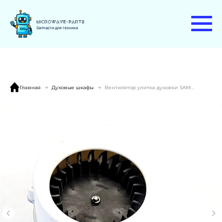
Главная
Духовые шкафы
Вентилятор улитка духовки SAMSUNG NQ50H5537KB/WT