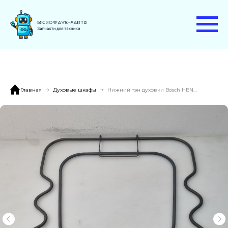
Главная
Духовые шкафы
Нижний тэн духовки Bosch HBN880751