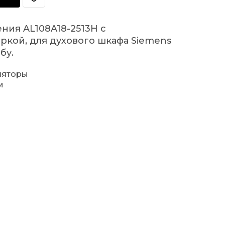
ния AL108A18-2513H с
ркой, для духового шкафа Siemens
бу.
ляторы
м