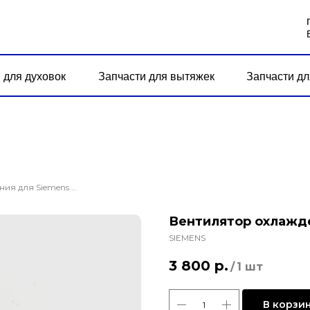
 для духовок
Запчасти для вытяжек
Запчасти дл
Вентилятор охлаждения для Siemens HB56AS560/10
Вентилятор охлажде
SIEMENS
3 800
р.
/
1 шт
В корзи