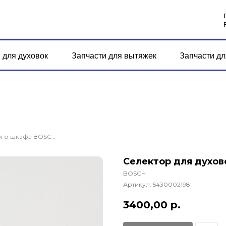
 для духовок
Запчасти для вытяжек
Запчасти дл
Селектор для духового шкафа BOSCH HBN43W350/03
Селектор для духо
BOSCH
Артикул:
5430002198
3400,00
р.