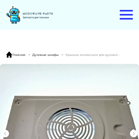
Главная
Духовые шкафы
Крышка конвекции для духового шкафа Electrolux EOA3450AOX