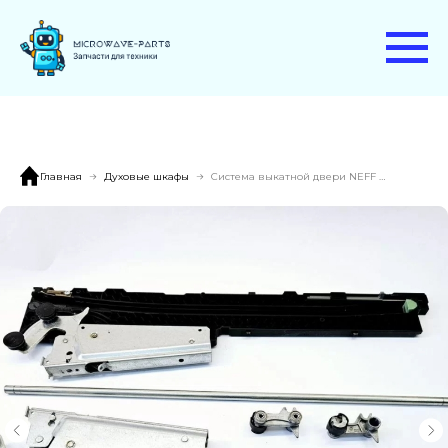
Главная
Духовые шкафы
Система выкатной двери NEFF B47CR22N0/01