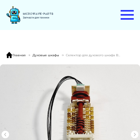
Главная
Духовые шкафы
Селектор для духового шкафа BOSCH HBF554YB0R/03