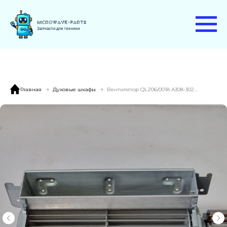
Главная
Духовые шкафы
Вентилятор QLZ06/0018 A308-3020LH-43 охлаждения духовки Bosch