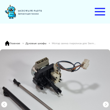
Главная
Духовые шкафы
Мотор замка пиролиза для Siemens HB86P575/45