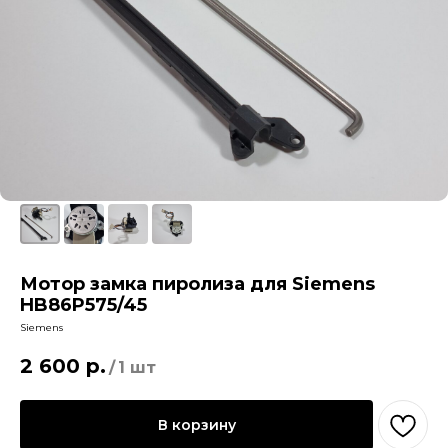
Мотор замка пиролиза для Siemens
HB86P575/45
Siemens
2 600
р.
/
1 шт
В корзину