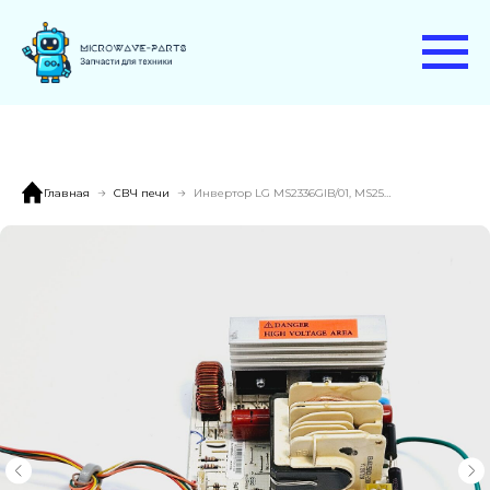
Главная
СВЧ печи
Инвертор LG MS2336GIB/01, MS2535GIS/01.