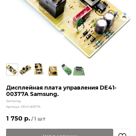
Дисплейная плата управления DE41-
00377A Samsung.
Samsung
Артикул:
DE41-00377A
1 750
р.
/
1 шт