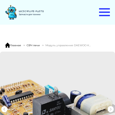
Главная
СВЧ печи
Модуль управления DAEWOO KOR-6L6BS