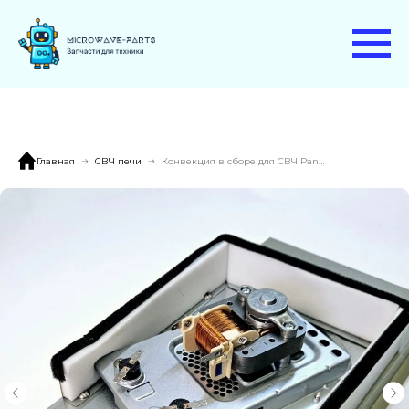
Главная
СВЧ печи
Конвекция в сборе для СВЧ Panasonic NN-CF770M