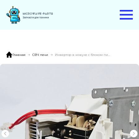
Главная
СВЧ печи
Инвертор в кожухе с блоком питания СВЧ Panasonic NN-CS596S