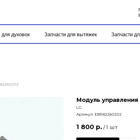
 для духовок
Запчасти для вытяжек
Запчасти дл
R62260202
Модуль управления
LG
Артикул:
EBR62260202
1 800
р.
/
1 шт