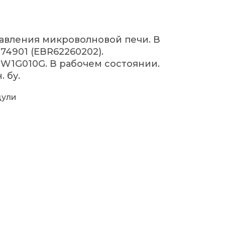
авления микроволновой печи. В
074901 (EBR62260202).
W1G010G. В рабочем состоянии.
 бу.
дули