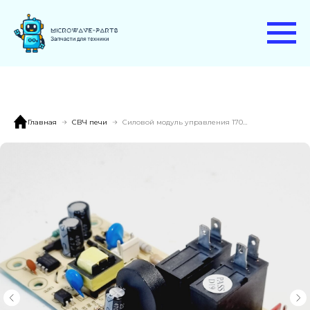
Главная
СВЧ печи
Силовой модуль управления 170X/UG51(GS)-P-E-71