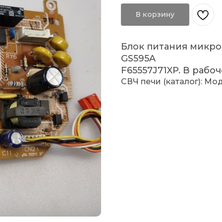
В корзину
Блок питания микро
GS595A
F65557J71XP. В рабоч
СВЧ печи (каталог): Мо