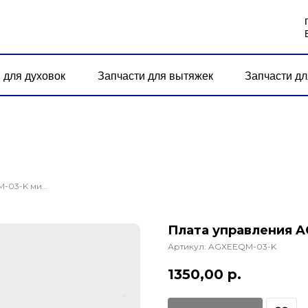
 для духовок
Запчасти для вытяжек
Запчасти дл
Плата управления AGXEEQM-03-K микроволновой печи
Плата управления 
Артикул:
AGXEEQM-03-K
1350,00
р.