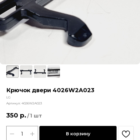
Крючок двери 4026W2A023
LG
Артикул:
4026W2A023
350
р.
/
1 шт
В корзину