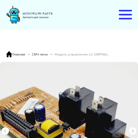
Главная
СВЧ печи
Модуль управления LG EBR74626155S