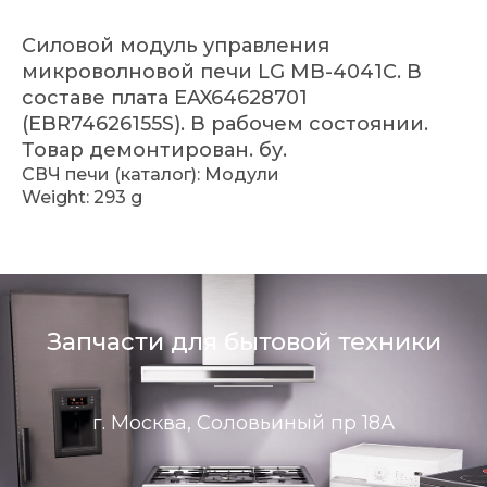
Силовой модуль управления
микроволновой печи LG MB-4041C. В
составе плата EAX64628701
(EBR74626155S). В рабочем состоянии.
Товар демонтирован. бу.
СВЧ печи (каталог): Модули
Weight: 293 g
Запчасти для бытовой техники
г. Москва, Соловьиный пр 18А