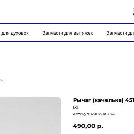
 для духовок
Запчасти для вытяжек
Запчасти дл
7A
Рычаг (качелька) 4
LG
Артикул:
4510W1A017A
490,00
р.