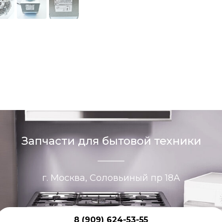
Запчасти для бытовой техники
г. Москва, Соловьиный пр 18А
8 (909) 624-53-55