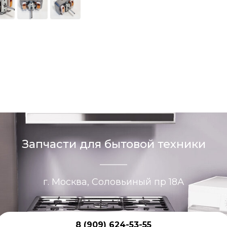
Запчасти для бытовой техники
г. Москва, Соловьиный пр 18А
8 (909) 624-53-55