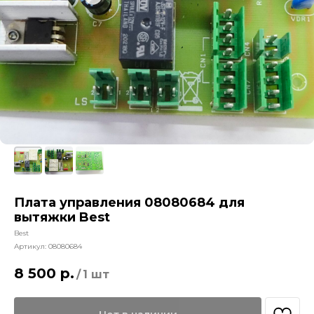
Плата управления 08080684 для
вытяжки Best
Best
Артикул:
08080684
8 500
р.
/
1 шт