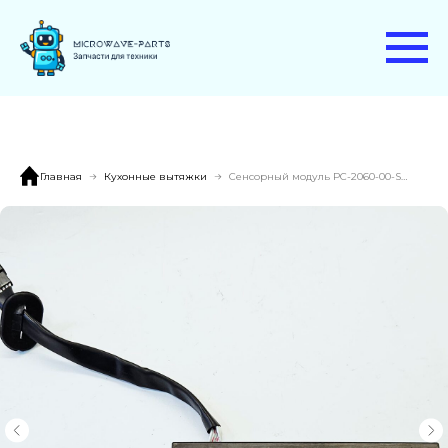
Главная
Кухонные вытяжки
Сенсорный модуль PC-2060-00-SDR вытяжки ELICA SHIRE, SHEEN