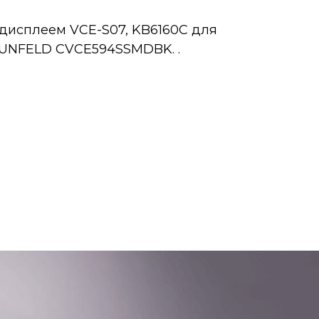
дисплеем VCE-S07, KB6160C для
UNFELD CVCE594SSMDBK. .