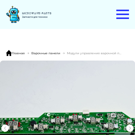
Главная
Варочные панели
Модули управления варочной панели Kuppersberg FA90RC