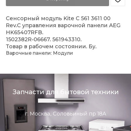
Сенсорный модуль Kite C 561 3611 00
Rev.C управления варочной панели AEG
HK65407RFB.
1502382R-06667. 561943310.
Товар в рабочем состоянии. Бу.
Варочные панели: Модули
Запчасти для бытовой техники
г. Москва, Соловьиный пр 18А