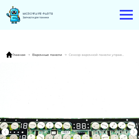
Главная
Варочные панели
Сенсор варочной панели управления AEG HK65407RFB