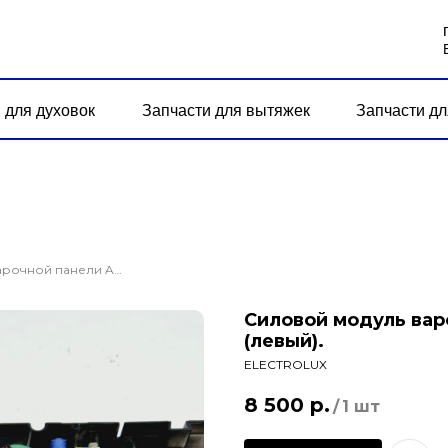
 для духовок
Запчасти для вытяжек
Запчасти дл
Силовой модуль варочной панели AEG HK569332FG (левый).
Силовой модуль вар
(левый).
ELECTROLUX
8 500
р.
/
1 шт