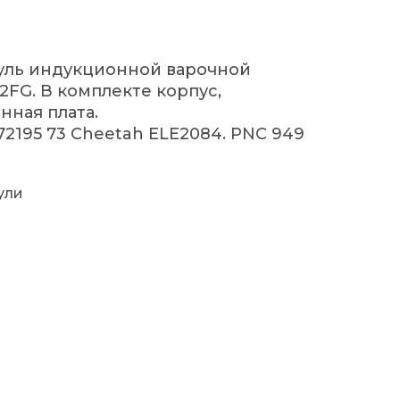
уль индукционной варочной
2FG. В комплекте корпус,
нная плата.
72195 73 Cheetah ELE2084. PNC 949
ули