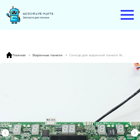
Главная
Варочные панели
Сенсор для варочной панели IKEA Folking 502.916.19