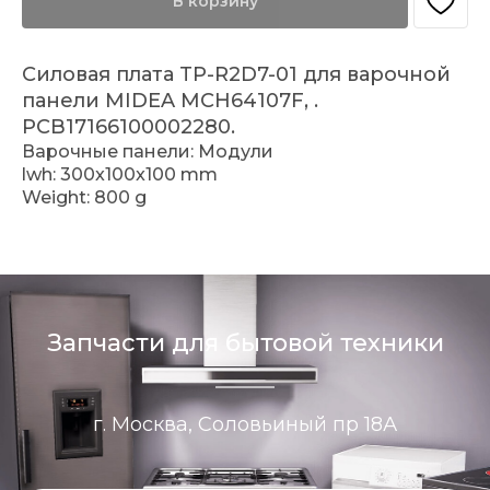
В корзину
Силовая плата TP-R2D7-01 для варочной
панели MIDEA MCH64107F, .
PCB17166100002280.
Варочные панели: Модули
lwh: 300x100x100 mm
Weight: 800 g
Запчасти для бытовой техники
г. Москва, Соловьиный пр 18А