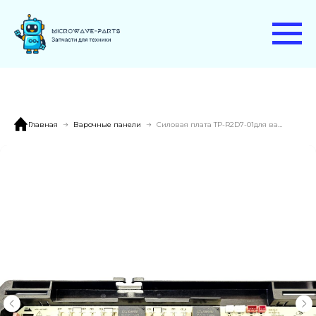
Главная
Варочные панели
Силовая плата TP-R2D7-01для варочной панели MIDEA MCH64107F