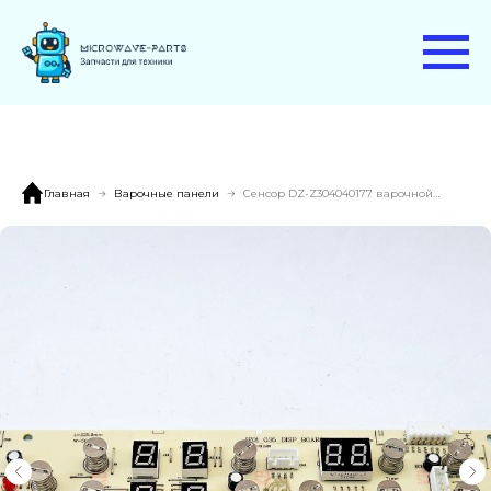
Главная
Варочные панели
Сенсор DZ-Z304040177 варочной панели HAIER